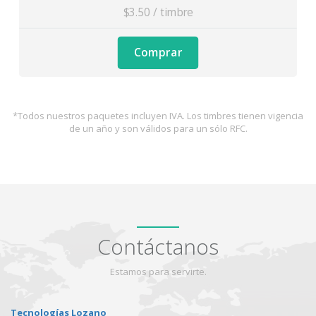
$3.50 / timbre
Comprar
*Todos nuestros paquetes incluyen IVA. Los timbres tienen vigencia
de un año y son válidos para un sólo RFC.
Contáctanos
Estamos para servirte.
Tecnologías Lozano