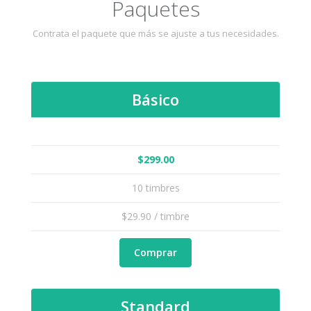
Paquetes
Contrata el paquete que más se ajuste a tus necesidades.
Básico
$299.00
10 timbres
$29.90 / timbre
Comprar
Standard