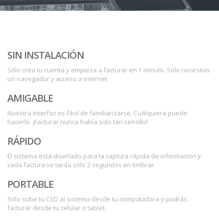
SIN INSTALACIÓN
Sólo crea tu cuenta y empieza a facturar en 1 minuto. Sólo necesitas
un navegador y acceso a Internet.
AMIGABLE
Nuestra interfaz es fácil de familiarizarse. Cualquiera puede
hacerlo. ¡Facturar nunca había sido tan sencillo!
RÁPIDO
El sistema está diseñado para la captura rápida de información y
cada factura se tarda sólo 2 segundos en timbrar.
PORTABLE
Sólo sube tu CSD al sistema desde tu computadora y podrás
facturar desde tu celular o tablet.